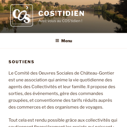
Aller
au
COS'TIDIEN
contenu
Avec vous au COS'tidien !
principal
Menu
SOUTIENS
Le Comité des Oeuvres Sociales de Château-Gontier
est une association qui anime la vie quotidienne des
agents des Collectivités et leur famille. Il propose des
sorties, des événements, gère des commandes
groupées, et conventionne des tarifs réduits auprès
des commerces et des organismes de voyages.
Tout cela est rendu possible grâce aux collectivités qui